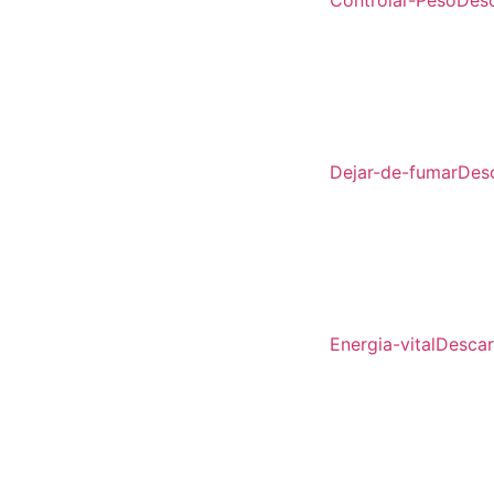
Controlar-Peso
Des
Dejar-de-fumar
Des
Energia-vital
Desca