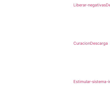
Liberar-negativas
D
Curacion
Descarga
Estimular-sistema-